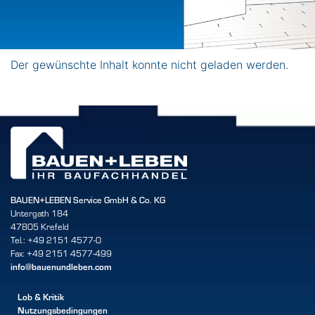
WOHNTRÄUME
Der gewünschte Inhalt konnte nicht geladen werden.
VERWIRKLICHEN – MIT
UNSEREM DIGITALEN
KONFIGURATOR FÜR
INNEN UND AUSSEN!
ZURÜCK ZUR STANDORTSEITE
BAUEN+LEBEN Service GmbH & Co. KG
Untergath 184
47805 Krefeld
Tel.: +49 2151 4577-0
Fax: +49 2151 4577-499
info@bauenundleben.com
Lob & Kritik
Nutzungsbedingungen