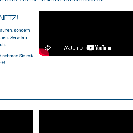
NETZ!
taunen, sondern
chen. Gerade in
ch.
 nehmen Sie mit
ch!