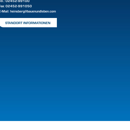
Tel.:
02452-99100
Fax: 02452-991050
E-Mail:
heinsberg@bauenundleben.com
STANDORT INFORMATIONEN