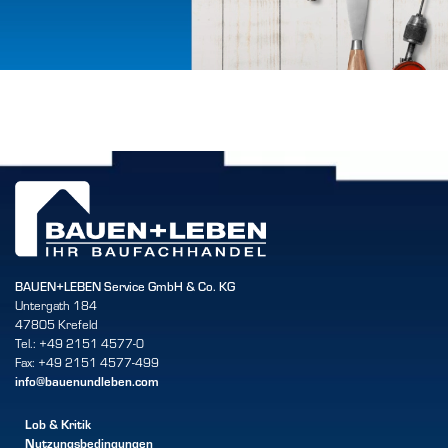
VIELEN
DANK
FÜR IHRE
ANFRAGE!
Wir setzen uns zeitnah mit
Ihnen in Verbindung.
BAUEN+LEBEN Service GmbH & Co. KG
STANDORT FINDEN
Untergath 184
47805 Krefeld
Tel.: +49 2151 4577-0
Fax: +49 2151 4577-499
info@bauenundleben.com
Lob & Kritik
Nutzungsbedingungen