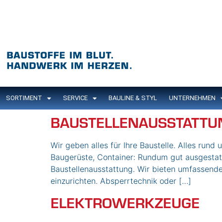
Inhalt
springen
SORTIMENT
SERVICE
BAULINE & STYL
UNTERNEHMEN
BAUSTELLENAUSSTATTU
Wir geben alles für Ihre Baustelle. Alles 
Baugerüste, Container: Rundum gut ausgesta
Baustellenausstattung. Wir bieten umfassende
einzurichten. Absperrtechnik oder […]
ELEKTROWERKZEUGE