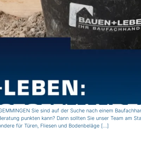
MMINGEN Sie sind auf der Suche nach einem Baufachhandel,
r Beratung punkten kann? Dann sollten Sie unser Team am S
ondere für Türen, Fliesen und Bodenbeläge […]