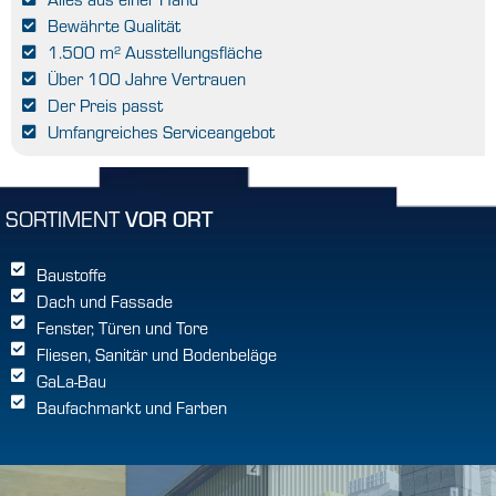
Bewährte Qualität
1.500 m² Ausstellungsfläche
Über 100 Jahre Vertrauen
Der Preis passt
Umfangreiches Serviceangebot
SORTIMENT
VOR ORT
Baustoffe
Dach und Fassade
Fenster, Türen und Tore
Fliesen, Sanitär und Bodenbeläge
GaLa-Bau
Baufachmarkt und Farben