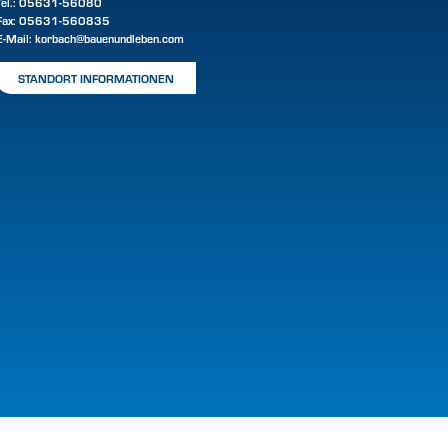
Tel.:
05631-56080
Fax: 05631-560835
E-Mail:
korbach@bauenundleben.com
STANDORT INFORMATIONEN