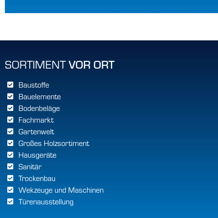
SORTIMENT
VOR ORT
SORTIMENT
VOR ORT
Baustoffe
Baustoffe
Bauelemente
Bauelemente
Bodenbeläge
Bodenbeläge
Fachmarkt
Fachmarkt
Gartenwelt
Gartenwelt
Großes Holzsortiment
Großes Holzsortiment
Hausgeräte
Hausgeräte
Sanitär
Sanitär
Trockenbau
Trockenbau
Wekzeuge und Maschinen
Wekzeuge und Maschinen
Türenausstellung
Türenausstellung