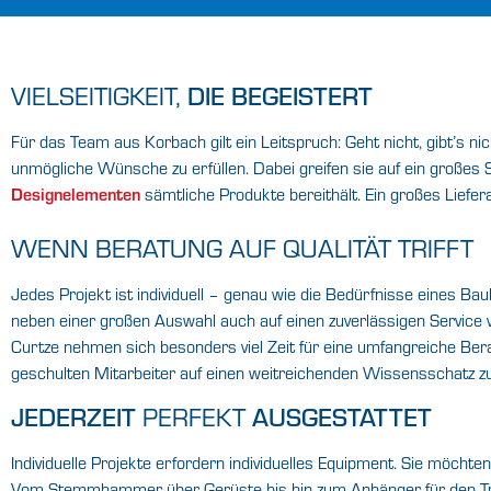
VIELSEITIGKEIT,
DIE BEGEISTERT
Für das Team aus Korbach gilt ein Leitspruch: Geht nicht, gibt’s 
unmögliche Wünsche zu erfüllen. Dabei greifen sie auf ein großes
Designelementen
sämtliche Produkte bereithält. Ein großes Liefer
WENN BERATUNG AUF QUALITÄT TRIFFT
Jedes Projekt ist individuell – genau wie die Bedürfnisse eines Bau
neben einer großen Auswahl auch auf einen zuverlässigen Service 
Curtze nehmen sich besonders viel Zeit für eine umfangreiche Bera
geschulten Mitarbeiter auf einen weitreichenden Wissensschatz zu
PERFEKT
JEDERZEIT
AUSGESTATTET
Individuelle Projekte erfordern individuelles Equipment. Sie möch
Vom Stemmhammer über Gerüste bis hin zum Anhänger für den T