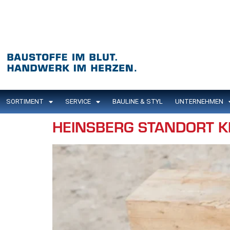
Inhalt
springen
SORTIMENT
SERVICE
BAULINE & STYL
UNTERNEHMEN
HEINSBERG STANDORT KI