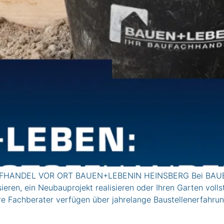
ANDEL VOR ORT BAUEN+LEBENIN HEINSBERG Bei BAUEN+L
eren, ein Neubauprojekt realisieren oder Ihren Garten voll
re Fachberater verfügen über jahrelange Baustellenerfahru