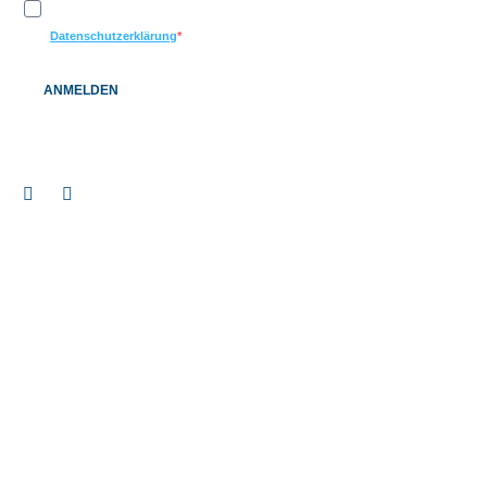
Ich möchte Ihren Newsletter erhalten und akzeptiere die
Datenschutzerklärung
ANMELDEN
© 2026 BAUEN+LEBEN Service GmbH & Co. KG |
Impressum
|
Datenschutz
|
Barrierefreiheitserklärung