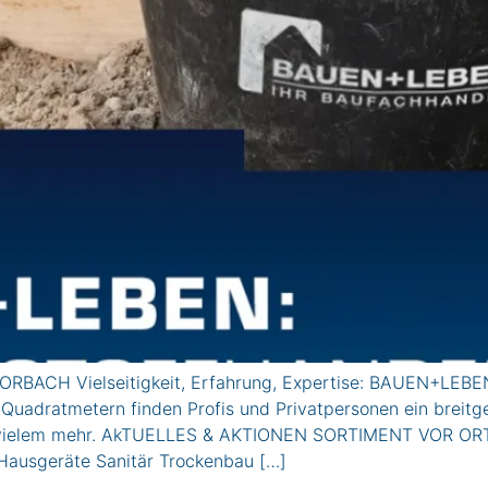
RBACH Vielseitigkeit, Erfahrung, Expertise: BAUEN+LEBEN 
 Quadratmetern finden Profis und Privatpersonen ein breit
d vielem mehr. AkTUELLES & AKTIONEN SORTIMENT VOR ORT
Hausgeräte Sanitär Trockenbau […]