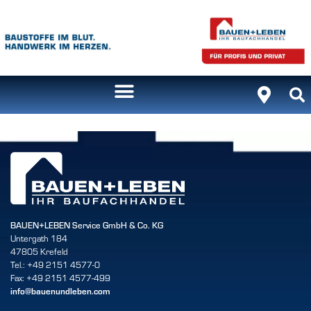
Inhalt
springen
BAUEN+LEBEN Service GmbH & Co. KG
Untergath 184
47805 Krefeld
Tel.: +49 2151 4577-0
Fax: +49 2151 4577-499
info@bauenundleben.com