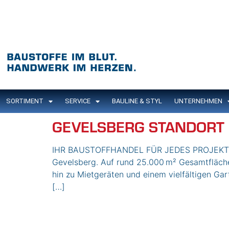
Inhalt
springen
SORTIMENT
SERVICE
BAULINE & STYL
UNTERNEHMEN
GEVELSBERG STANDORT
IHR BAUSTOFFHANDEL FÜR JEDES PROJEKT BA
Gevelsberg. Auf rund 25.000 m² Gesamtfläche 
hin zu Mietgeräten und einem vielfältigen Ga
[…]